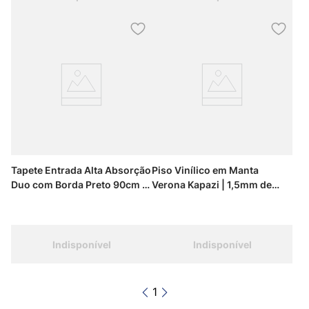
Tapete Entrada Alta Absorção
Piso Vinílico em Manta
Duo com Borda Preto 90cm x
Verona Kapazi | 1,5mm de
130cm Kapazi
Espessura | Rolo 2m x 25m
(50m²)
Indisponível
Indisponível
1