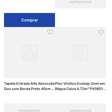
Indisponível
Comprar
Tapete Entrada Alta Absorção
Piso Vinilico Ecokap 2mm em
Duo com Borda Preto 40cm x
Régua Caixa 4,72m² PV08014
60cm Kapazi
Avelã Kapazi
Indisponível
Indisponível