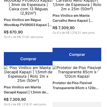
Piso Vinílico em Manta
Piso Vinílico em Régua
Carvalho Reno Kapazi |
Woodkap PV09003 Kapazi |
1,5mm de Espessura | Rolo
R$
7
.
309
,
90
3mm de Espessura | Caixa
2m x 25m (50m²)
R$
670
,
90
Ou
6
x
de
R$ 1.218,31
sem juros
com 13 Réguas (2,92m²)
Ou
6
x
de
R$ 111,81
sem juros
Comprar
Comprar
Protetor de Piso Flexí­vel
Piso Vinílico em Manta
Transparente 85cm x 120cm
Decapê Kapazi | 1,5mm de
Kapazi
Espessura | Rolo 2m x 25m
R$
7
.
309
,
90
(50m²)
Ou
6
x
de
R$ 1.218,31
sem juros