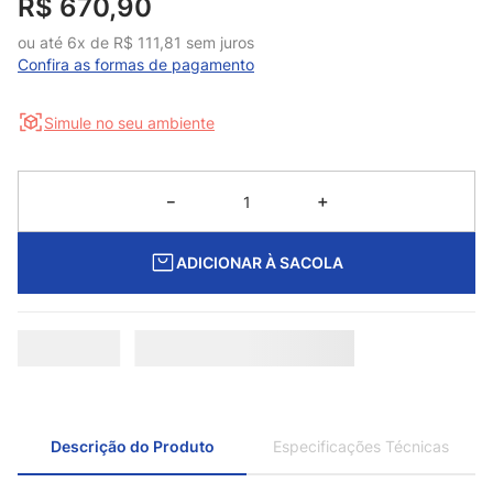
R$
670
,
90
ou até
6
x de
R$
111
,
81
sem juros
Confira as formas de pagamento
Simule no seu ambiente
－
＋
ADICIONAR À SACOLA
Descrição do Produto
Especificações Técnicas