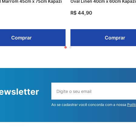
l Marrom 45cm x 75cm Kapazi
Oval Linen 40cm x 60cm Kapazi
R$
44
,
90
Comprar
Comprar
ewsletter
Ao se cadastrar você concorda com a nossa
Polít