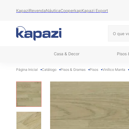
Kapazi
Revenda
Náutica
Cooperkap
Kapazi Export
O que vo
Casa & Decor
Pisos
Catálogo
Pisos & Gramas
Pisos
Vinílico Manta