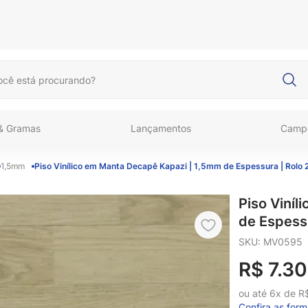
cê está procurando?
 & Gramas
Lançamentos
Camp
1,5mm
Piso Vinílico em Manta Decapê Kapazi | 1,5mm de Espessura | Rolo
Piso Viní
de Espess
SKU
:
MV0595
R$
7
.
30
ou até
6
x de
R
Confira as for