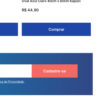
Oval Azul Claro 40cm x 60cm Kapazi
R$
44
,
90
Comprar
Cadastre-se
ica de Privacidade.