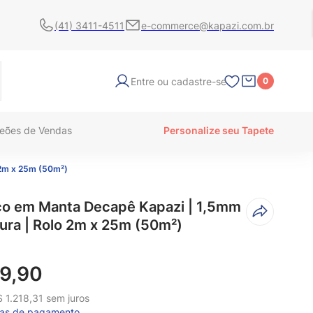
(41) 3411-4511
e-commerce@kapazi.com.br
Entre ou cadastre-se
0
eões de Vendas
Personalize seu Tapete
 2m x 25m (50m²)
lico em Manta Decapê Kapazi | 1,5mm
ura | Rolo 2m x 25m (50m²)
9
,
90
$
1
.
218
,
31
sem juros
mas de pagamento