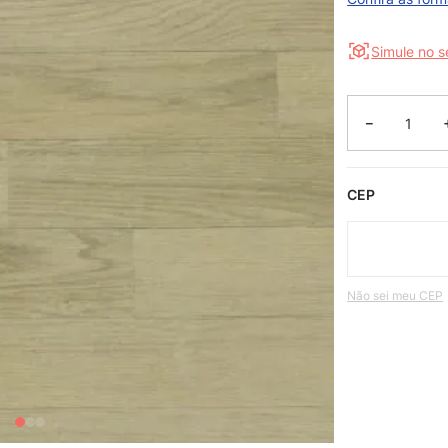
Simule no 
－
CEP
Não sei meu CEP