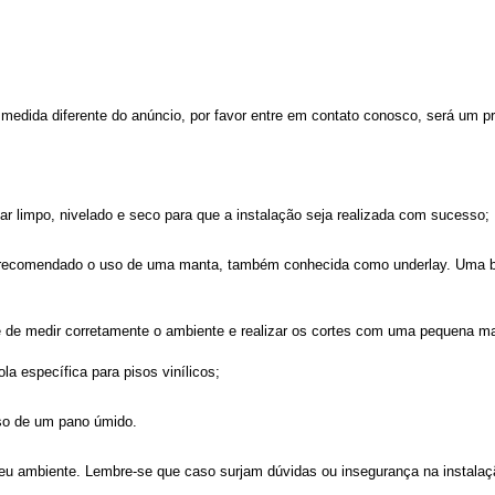
.
edida diferente do anúncio, por favor entre em contato conosco, será um pra
tar limpo, nivelado e seco para que a instalação seja realizada com sucesso;
 é recomendado o uso de uma manta, também conhecida como underlay. Uma b
pre de medir corretamente o ambiente e realizar os cortes com uma pequena 
la específica para pisos vinílicos;
uso de um pano úmido.
 seu ambiente. Lembre-se que caso surjam dúvidas ou insegurança na instala