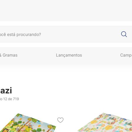
cê está procurando?
 & Gramas
Lançamentos
Camp
azi
do
12 de 719