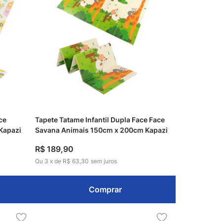
ce
Tapete Tatame Infantil Dupla Face Face
Kapazi
Savana Animais 150cm x 200cm Kapazi
R$
189
,
90
Ou
3
x
de
R$ 63,30
sem juros
Comprar