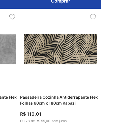
Comprar
ante Flex
Passadeira Cozinha Antiderrapante Flex
Folhas 60cm x 180cm Kapazi
R$
110
,
01
Ou
2
x
de
R$ 55,00
sem juros