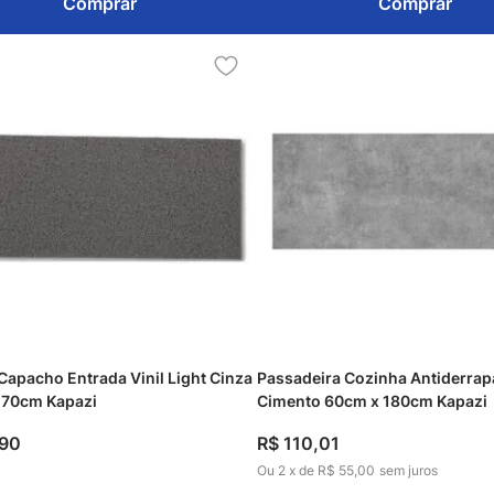
Comprar
Comprar
Capacho Entrada Vinil Light Cinza
Passadeira Cozinha Antiderrap
 70cm Kapazi
Cimento 60cm x 180cm Kapazi
90
R$
110
,
01
Ou
2
x
de
R$ 55,00
sem juros