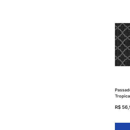
Passade
Tropica
Kapazi
R$
56
,