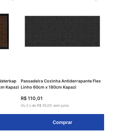
Waterkap
Passadeira Cozinha Antiderrapante Flex
cm Kapazi
Linho 60cm x 180cm Kapazi
R$
110
,
01
Ou
2
x
de
R$ 55,00
sem juros
Comprar