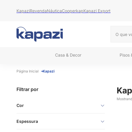
Kapazi
Revenda
Náutica
Cooperkap
Kapazi Export
O que vo
Casa & Decor
Pisos
Kapazi
Kap
Filtrar por
Mostran
Cor
Liso
Espessura
Azul
Bege