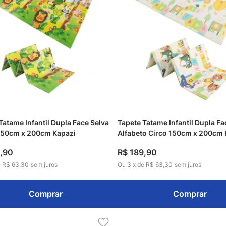
Tatame Infantil Dupla Face Selva
Tapete Tatame Infantil Dupla Fa
 150cm x 200cm Kapazi
Alfabeto Circo 150cm x 200cm 
,
90
R$
189
,
90
e
R$ 63,30
sem juros
Ou
3
x
de
R$ 63,30
sem juros
Comprar
Comprar