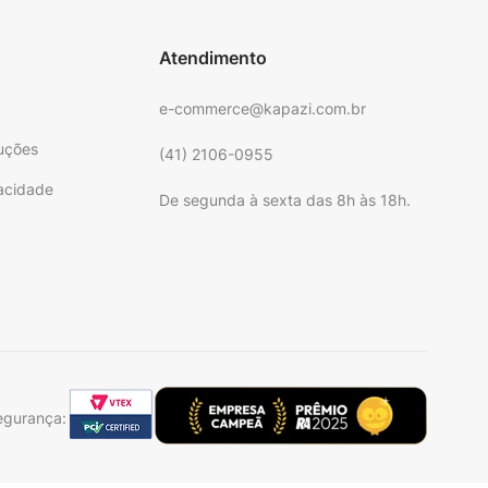
Atendimento
e-commerce@kapazi.com.br
uções
(41) 2106-0955
vacidade
De segunda à sexta das 8h às 18h.
e
egurança: