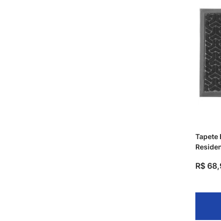
Tapete 
Residen
R$
68
,