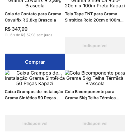
Cola de Contato para Grama
Tela Tape TNT para Grama
Covulfix R 2,8kg Brascola
Sintética Rolo 20cm x 100m
Preta Kapazi
R$
347
,
90
Ou
6
x
de
R$ 57,98
sem juros
Indisponível
Comprar
Caixa Grampos de Instalação
Cola Bicomponente para
Grama Sintética 50 Peças
Grama 5Kg Telha Térmica
Kapazi
Brascola
Indisponível
Indisponível