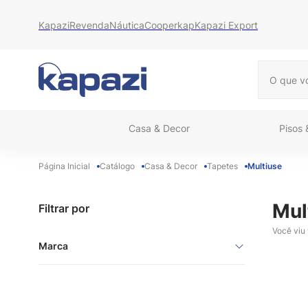
Kapazi
Revenda
Náutica
Cooperkap
Kapazi Export
O que vo
Casa & Decor
Pisos
Catálogo
Casa & Decor
Tapetes
Multiuse
Mul
Filtrar por
Você viu
Marca
Kapazi