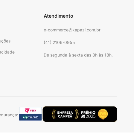
Atendimento
e-commerce@kapazi.com.br
uções
(41) 2106-0955
vacidade
De segunda à sexta das 8h às 18h.
e
egurança: