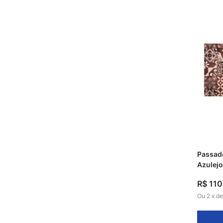
Passade
Azulej
R$
110
Ou
2
x
d