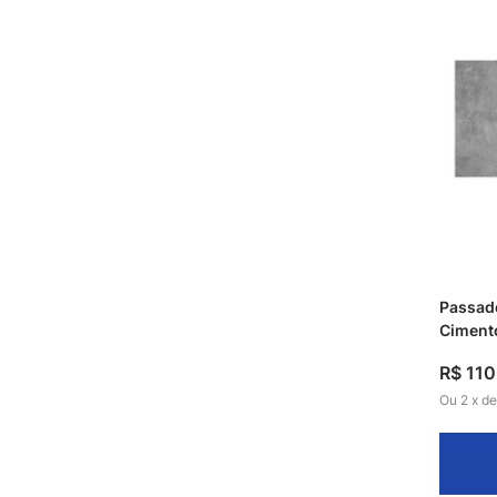
Passade
Ciment
R$
110
Ou
2
x
d