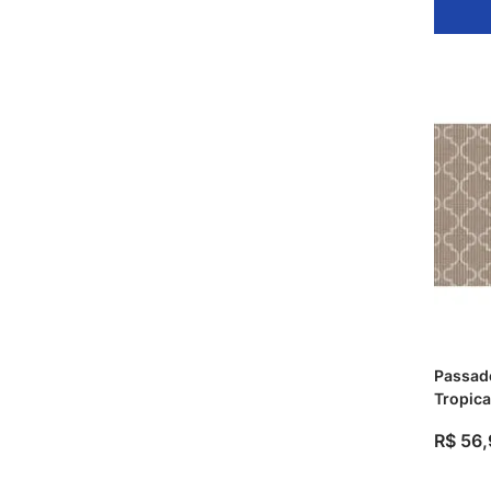
Passade
Tropic
Kapazi
R$
56
,