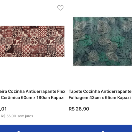
ira Cozinha Antiderrapante Flex
Tapete Cozinha Antiderrapante
o Cerâmica 60cm x 180cm Kapazi
Folhagem 43cm x 65cm Kapazi
,
01
R$
28
,
90
e
R$ 55,00
sem juros