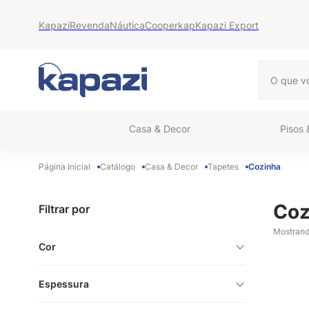
Kapazi
Revenda
Náutica
Cooperkap
Kapazi Export
O que vo
Casa & Decor
Pisos
Catálogo
Casa & Decor
Tapetes
Cozinha
Coz
Filtrar por
Mostran
Cor
Liso
Espessura
Azul
Bege