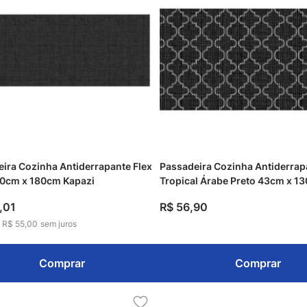
ira Cozinha Antiderrapante Flex
Passadeira Cozinha Antiderrap
60cm x 180cm Kapazi
Tropical Árabe Preto 43cm x 1
Kapazi
,
01
R$
56
,
90
e
R$ 55,00
sem juros
Comprar
Comprar