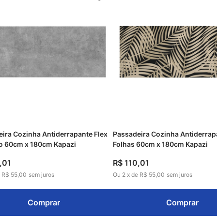
ira Cozinha Antiderrapante Flex
Passadeira Cozinha Antiderrap
o 60cm x 180cm Kapazi
Folhas 60cm x 180cm Kapazi
,
01
R$
110
,
01
e
R$ 55,00
sem juros
Ou
2
x
de
R$ 55,00
sem juros
Comprar
Comprar