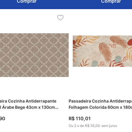
Comprar
Comprar
ira Cozinha Antiderrapante
Passadeira Cozinha Antiderrap
al Árabe Bege 43cm x 130cm
Folhagem Colorida 60cm x 180
90
R$
110
,
01
Ou
2
x
de
R$ 55,00
sem juros