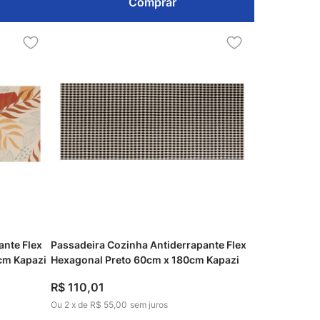
Comprar
ante Flex
Passadeira Cozinha Antiderrapante Flex
cm Kapazi
Hexagonal Preto 60cm x 180cm Kapazi
R$
110
,
01
Ou
2
x
de
R$ 55,00
sem juros