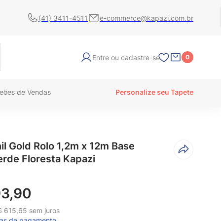
(41) 3411-4511
e-commerce@kapazi.com.br
Entre ou cadastre-se
0
eões de Vendas
Personalize seu Tapete
il Gold Rolo 1,2m x 12m Base
erde Floresta Kapazi
1
93
,
90
$
615
,
65
sem juros
mas de pagamento