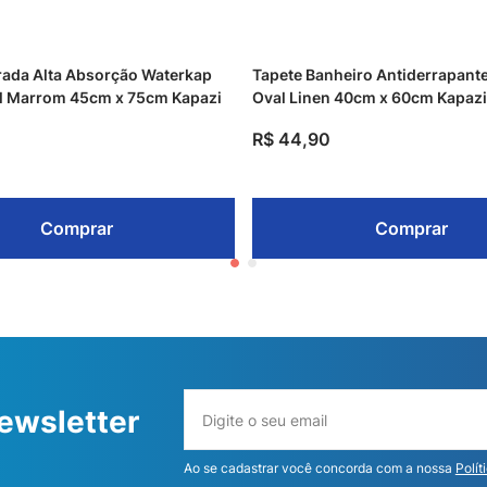
rada Alta Absorção Waterkap
Tapete Banheiro Antiderrapante
l Marrom 45cm x 75cm Kapazi
Oval Linen 40cm x 60cm Kapazi
R$
44
,
90
Comprar
Comprar
ewsletter
Ao se cadastrar você concorda com a nossa
Polít