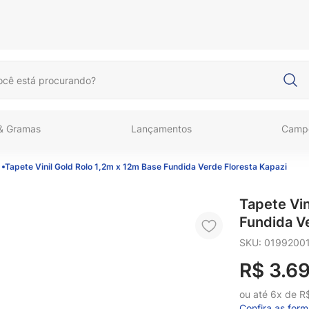
cê está procurando?
 & Gramas
Lançamentos
Camp
Tapete Vinil Gold Rolo 1,2m x 12m Base Fundida Verde Floresta Kapazi
Tapete Vin
Fundida V
SKU
:
0199200
R$
3
.
6
ou até
6
x de
R
Confira as for