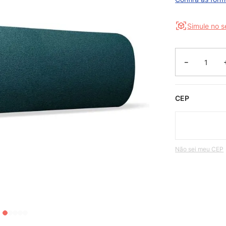
Simule no 
－
CEP
Não sei meu CEP