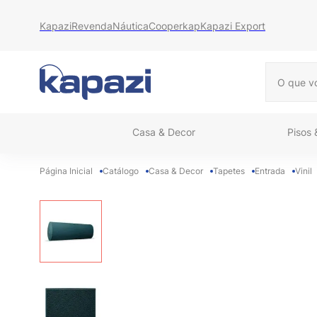
Kapazi
Revenda
Náutica
Cooperkap
Kapazi Export
O que vo
Casa & Decor
Pisos
Catálogo
Casa & Decor
Tapetes
Entrada
Vinil