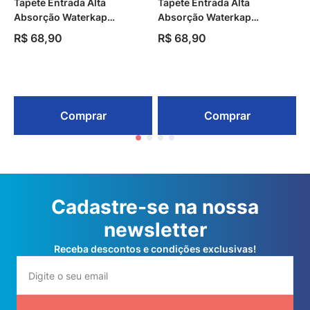
Tapete Entrada Alta
Tapete Entrada Alta
Absorção Waterkap
Absorção Waterkap
Residencial Preto 45cm x
Residencial Marrom 45cm x
R$
68
,
90
R$
68
,
90
75cm Kapazi
75cm Kapazi
Comprar
Comprar
Cadastre-se na nossa
newsletter
Receba descontos e condições exclusivas!