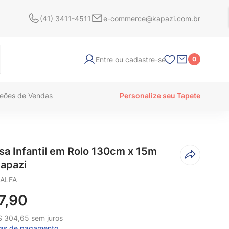
(41) 3411-4511
e-commerce@kapazi.com.br
Entre ou cadastre-se
0
eões de Vendas
Personalize seu Tapete
sa Infantil em Rolo 130cm x 15m
Kapazi
IALFA
7
,
90
$
304
,
65
sem juros
mas de pagamento