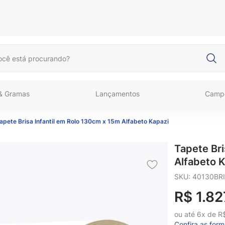
cê está procurando?
 & Gramas
Lançamentos
Camp
apete Brisa Infantil em Rolo 130cm x 15m Alfabeto Kapazi
Tapete Bri
Alfabeto 
SKU
:
40130BR
R$
1
.
82
ou até
6
x de
R
Confira as for