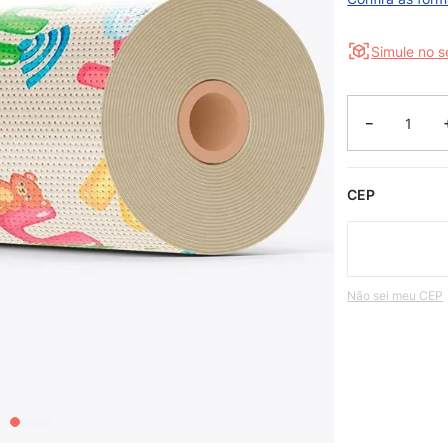
Simule no 
－
CEP
Não sei meu CEP