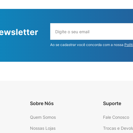
ewsletter
Ao se cadastrar você concorda com a nossa
Polít
Sobre Nós
Suporte
Quem Somos
Fale Conosco
Nossas Lojas
Trocas e Devol