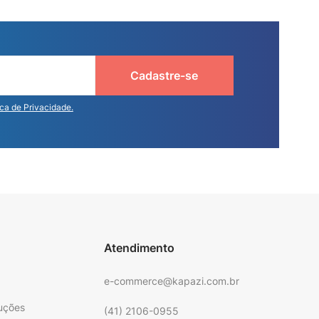
Cadastre-se
ica de Privacidade.
Atendimento
e-commerce@kapazi.com.br
uções
(41) 2106-0955