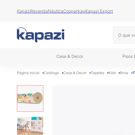
Kapazi
Revenda
Náutica
Cooperkap
Kapazi Export
O que vo
Casa & Decor
Pisos
Catálogo
Casa & Decor
Tapetes
Kids
Brisa
T