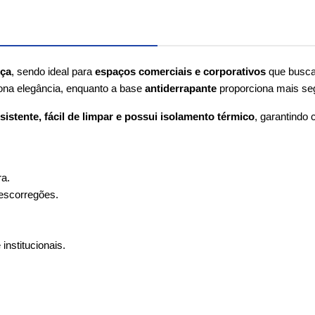
nça
, sendo ideal para 
espaços comerciais e corporativos
 que busca
iona elegância, enquanto a base 
antiderrapante
 proporciona mais se
sistente, fácil de limpar e possui isolamento térmico
, garantindo 
ra.
 escorregões.
institucionais.