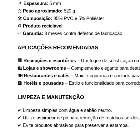
📌 
Espessura:
 5 mm
⚖ 
Peso aproximado:
 520 g
🛠 
Composição:
 95% PVC e 5% Poliéster
♻ 
Produto reciclável
✅ 
Garantia:
 3 meses contra defeitos de fabricação
APLICAÇÕES RECOMENDADAS
🏢 
Recepções e escritórios
 – Um toque de sofisticação na
🛍️ 
Lojas e showrooms
 – Complemento elegante para dest
🍽️ 
Restaurantes e cafés
 – Maior segurança e conforto para
🏨 
Hotéis e pousadas
 – Estilo e funcionalidade para corred
LIMPEZA E MANUTENÇÃO
✔ Limpeza simples com água e sabão neutro.
✔ Utilize aspirador de pó para remoção de resíduos sólidos.
✔ Evite produtos abrasivos para preservar a estampa.