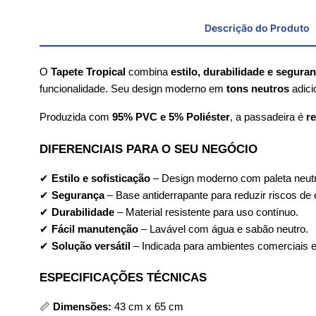
Descrição do Produto
O 
Tapete Tropical
 combina 
estilo, durabilidade e segura
funcionalidade. Seu design moderno em 
tons neutros
 adic
Produzida com 
95% PVC e 5% Poliéster
, a passadeira é 
re
DIFERENCIAIS PARA O SEU NEGÓCIO
✔ 
Estilo e sofisticação
 – Design moderno com paleta neut
✔ 
Segurança
 – Base antiderrapante para reduzir riscos de
✔ 
Durabilidade
 – Material resistente para uso contínuo.
✔ 
Fácil manutenção
 – Lavável com água e sabão neutro.
✔ 
Solução versátil
 – Indicada para ambientes comerciais e 
ESPECIFICAÇÕES TÉCNICAS
📏 
Dimensões:
 43 cm x 65 cm