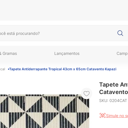
cê está procurando?
 & Gramas
Lançamentos
Camp
ical
Tapete Antiderrapante Tropical 43cm x 65cm Catavento Kapazi
Tapete An
Catavento
SKU
:
0204CAT
Simule no 