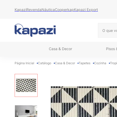
Kapazi
Revenda
Náutica
Cooperkap
Kapazi Export
O que vo
Casa & Decor
Pisos
Catálogo
Casa & Decor
Tapetes
Cozinha
Trop