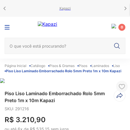
Kapazi
0
O que você está procurando?
Catálogo
Pisos & Gramas
Pisos
Laminados
Liso
Piso Liso Laminado Emborrachado Rolo 5mm Preto 1m x 10m Kapazi
Piso Liso Laminado Emborrachado Rolo 5mm
Preto 1m x 10m Kapazi
SKU
:
291216
R$
3
.
210
,
90
ou até
6
x de
R$
535
,
15
sem juros