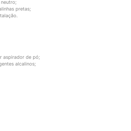
 neutro;
inhas pretas;
stalação.
ar aspirador de pó;
gentes alcalinos;