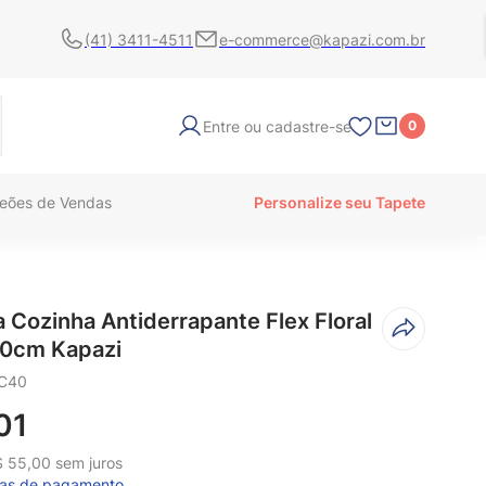
(41) 3411-4511
e-commerce@kapazi.com.br
Entre ou cadastre-se
0
eões de Vendas
Personalize seu Tapete
 Cozinha Antiderrapante Flex Floral
80cm Kapazi
C40
01
$
55
,
00
sem juros
mas de pagamento