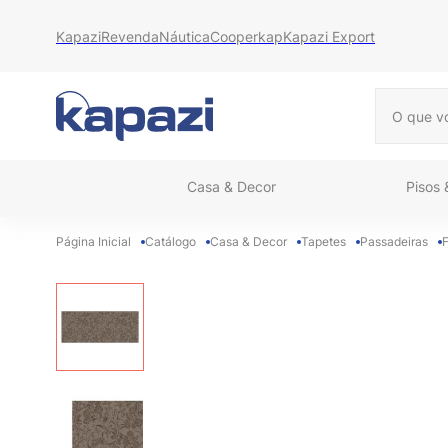
Kapazi
Revenda
Náutica
Cooperkap
Kapazi Export
O que vo
Casa & Decor
Pisos
Catálogo
Casa & Decor
Tapetes
Passadeiras
F