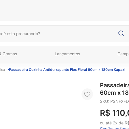
cê está procurando?
 & Gramas
Lançamentos
Camp
lex
Passadeira Cozinha Antiderrapante Flex Floral 60cm x 180cm Kapazi
Passadeira
60cm x 1
SKU
:
PSNFXFL
R$
110
,
ou até
2
x de
R
Confira as for