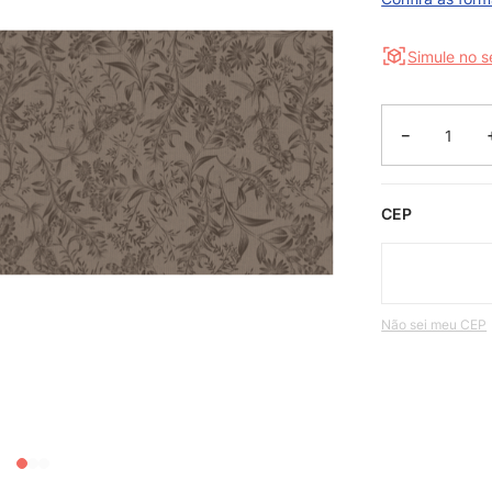
Simule no 
－
CEP
Não sei meu CEP