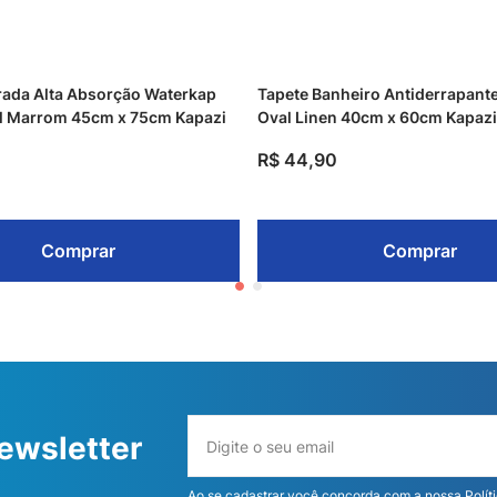
rada Alta Absorção Waterkap
Tapete Banheiro Antiderrapante
l Marrom 45cm x 75cm Kapazi
Oval Linen 40cm x 60cm Kapazi
R$
44
,
90
Comprar
Comprar
ewsletter
Ao se cadastrar você concorda com a nossa
Polít