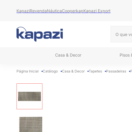
Kapazi
Revenda
Náutica
Cooperkap
Kapazi Export
O que vo
Casa & Decor
Pisos
Catálogo
Casa & Decor
Tapetes
Passadeiras
F