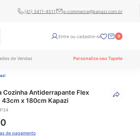
(41) 3411-4511
e-commerce@kapazi.com.br
Entre ou cadastre-se
0
eões de Vendas
Personalize seu Tapete
azi
a Cozinha Antiderrapante Flex
 43cm x 180cm Kapazi
P34
90
mas de pagamento