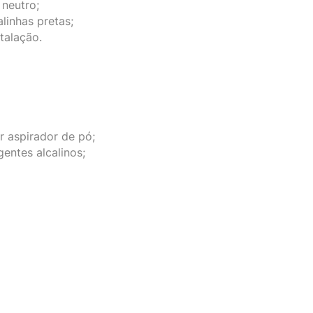
 neutro;
inhas pretas;
stalação.
ar aspirador de pó;
gentes alcalinos;