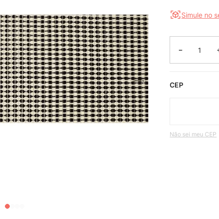
Simule no 
－
CEP
Não sei meu CEP