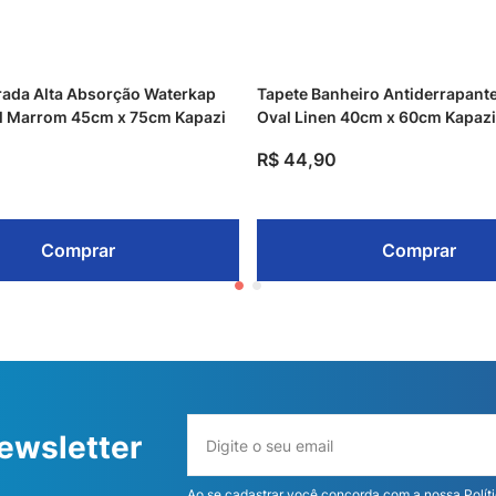
rada Alta Absorção Waterkap
Tapete Banheiro Antiderrapante
l Marrom 45cm x 75cm Kapazi
Oval Linen 40cm x 60cm Kapazi
R$
44
,
90
Comprar
Comprar
ewsletter
Ao se cadastrar você concorda com a nossa
Polít