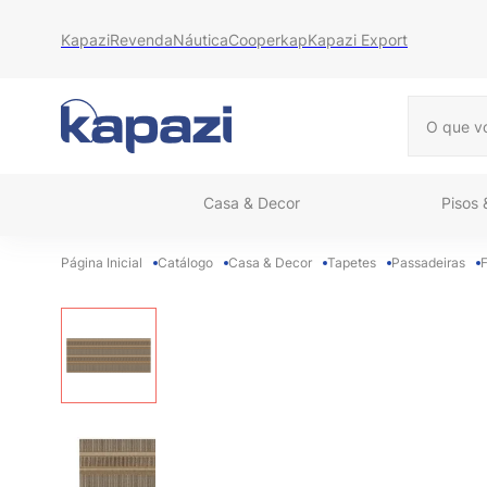
Kapazi
Revenda
Náutica
Cooperkap
Kapazi Export
O que vo
Casa & Decor
Pisos
Catálogo
Casa & Decor
Tapetes
Passadeiras
F