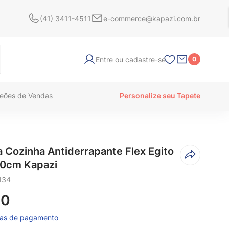
(41) 3411-4511
e-commerce@kapazi.com.br
Entre ou cadastre-se
0
eões de Vendas
Personalize seu Tapete
 Cozinha Antiderrapante Flex Egito
80cm Kapazi
I34
90
mas de pagamento