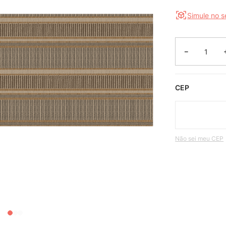
Simule no 
－
CEP
Não sei meu CEP