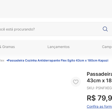
cê está procurando?
 & Gramas
Lançamentos
Camp
lex
Passadeira Cozinha Antiderrapante Flex Egito 43cm x 180cm Kapazi
Passadeira
43cm x 1
SKU
:
PSNFXEG
R$
79
,
Confira as for