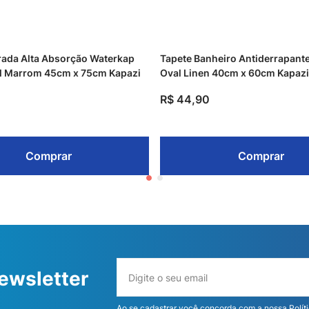
rada Alta Absorção Waterkap
Tapete Banheiro Antiderrapante
l Marrom 45cm x 75cm Kapazi
Oval Linen 40cm x 60cm Kapazi
R$
44
,
90
Comprar
Comprar
ewsletter
Ao se cadastrar você concorda com a nossa
Polít