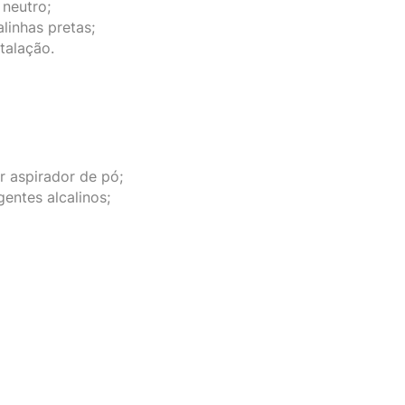
 neutro;
inhas pretas;
stalação.
ar aspirador de pó;
gentes alcalinos;