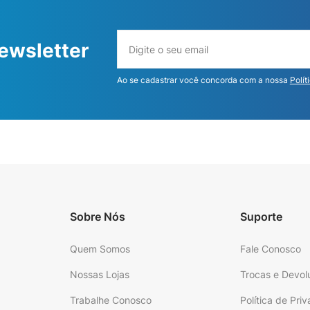
ewsletter
Ao se cadastrar você concorda com a nossa
Polít
Sobre Nós
Suporte
Quem Somos
Fale Conosco
Nossas Lojas
Trocas e Devol
Trabalhe Conosco
Política de Pri