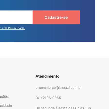
Cadastre-se
ica de Privacidade.
Atendimento
e-commerce@kapazi.com.br
uções
(41) 2106-0955
vacidade
De segunda à sexta das 8h às 18h.