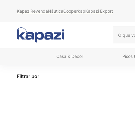
Kapazi
Revenda
Náutica
Cooperkap
Kapazi Export
O que vo
Casa & Decor
Pisos
Filtrar por