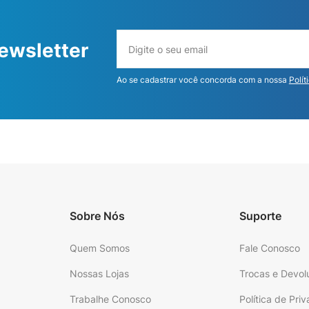
ewsletter
Ao se cadastrar você concorda com a nossa
Polít
Sobre Nós
Suporte
Quem Somos
Fale Conosco
Nossas Lojas
Trocas e Devol
Trabalhe Conosco
Política de Pri