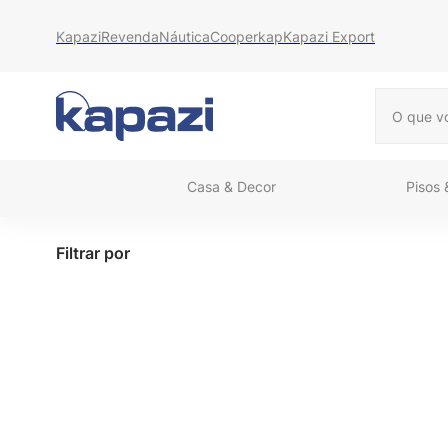
Kapazi
Revenda
Náutica
Cooperkap
Kapazi Export
O que vo
Casa & Decor
Pisos
Filtrar por