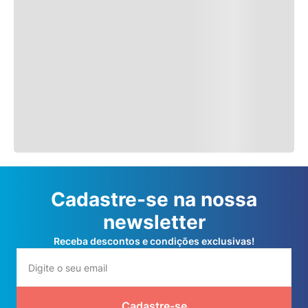
Tapete Entrada Alta
Tapete Entrada Alta
Absorção Waterkap
Absorção Waterkap
Residencial Preto 45cm x
Residencial Marrom 45cm x
R$
68
,
90
R$
68
,
90
75cm Kapazi
75cm Kapazi
Comprar
Comprar
Cadastre-se na nossa
newsletter
Receba descontos e condições exclusivas!
Cadastre-se