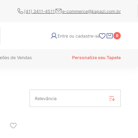
(41) 3411-4511
e-commerce@kapazi.com.br
Entre ou cadastre-se
0
eões de Vendas
Personalize seu Tapete
Relevância