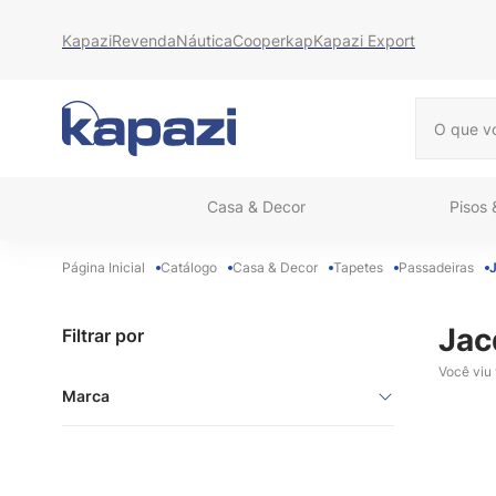
Kapazi
Revenda
Náutica
Cooperkap
Kapazi Export
O que vo
Casa & Decor
Pisos
Catálogo
Casa & Decor
Tapetes
Passadeiras
Jac
Filtrar por
Você viu
Marca
Kapazi