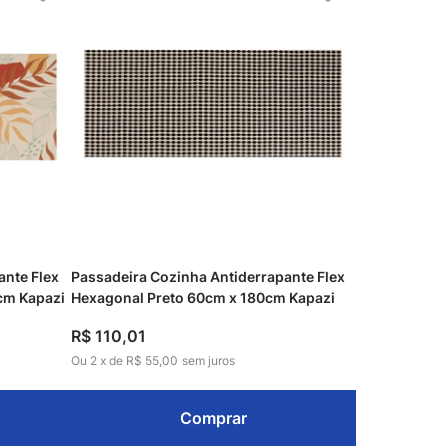
ante Flex
Passadeira Cozinha Antiderrapante Flex
cm Kapazi
Hexagonal Preto 60cm x 180cm Kapazi
R$
110
,
01
Ou
2
x
de
R$ 55,00
sem juros
Comprar