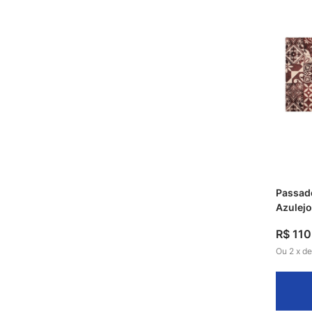
Passade
Azulej
R$
110
Ou
2
x
d