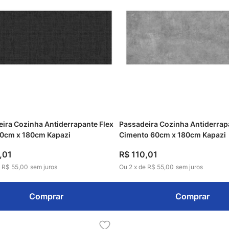
ira Cozinha Antiderrapante Flex
Passadeira Cozinha Antiderrap
60cm x 180cm Kapazi
Cimento 60cm x 180cm Kapazi
,
01
R$
110
,
01
e
R$ 55,00
sem juros
Ou
2
x
de
R$ 55,00
sem juros
Comprar
Comprar