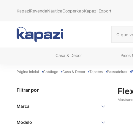
Kapazi
Revenda
Náutica
Cooperkap
Kapazi Export
O que vo
Casa & Decor
Pisos
Catálogo
Casa & Decor
Tapetes
Passadeiras
F
Fle
Filtrar por
Mostran
Marca
Kapazi
Modelo