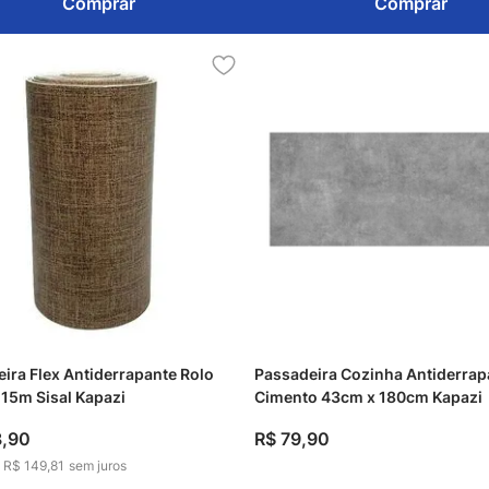
Comprar
Comprar
ira Flex Antiderrapante Rolo
Passadeira Cozinha Antiderrap
15m Sisal Kapazi
Cimento 43cm x 180cm Kapazi
8
,
90
R$
79
,
90
e
R$ 149,81
sem juros