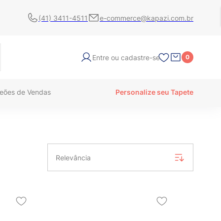
(41) 3411-4511
e-commerce@kapazi.com.br
Entre ou cadastre-se
0
eões de Vendas
Personalize seu Tapete
Relevância