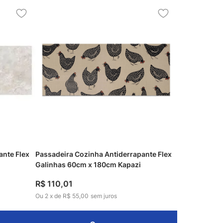
ante Flex
Passadeira Cozinha Antiderrapante Flex
Galinhas 60cm x 180cm Kapazi
R$
110
,
01
Ou
2
x
de
R$ 55,00
sem juros