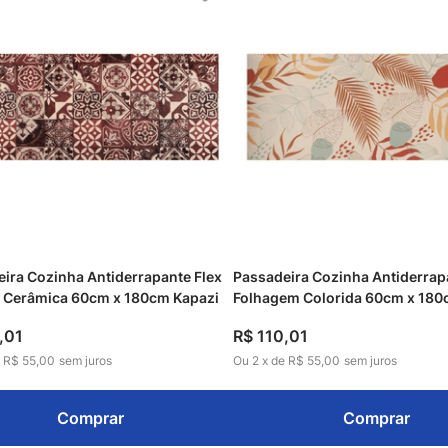
ira Cozinha Antiderrapante Flex
Passadeira Cozinha Antiderrap
o Cerâmica 60cm x 180cm Kapazi
Folhagem Colorida 60cm x 180
,
01
R$
110
,
01
e
R$ 55,00
sem juros
Ou
2
x
de
R$ 55,00
sem juros
Comprar
Comprar