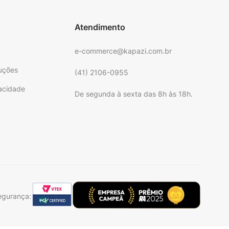
Atendimento
e-commerce@kapazi.com.br
uções
(41) 2106-0955
vacidade
De segunda à sexta das 8h às 18h.
e
egurança: