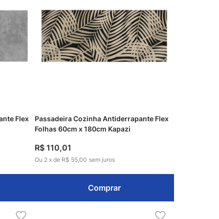
ante Flex
Passadeira Cozinha Antiderrapante Flex
Folhas 60cm x 180cm Kapazi
R$
110
,
01
Ou
2
x
de
R$ 55,00
sem juros
Comprar