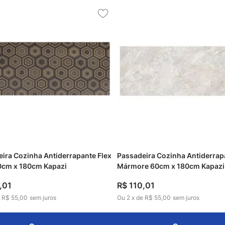
ira Cozinha Antiderrapante Flex
Passadeira Cozinha Antiderrap
0cm x 180cm Kapazi
Mármore 60cm x 180cm Kapazi
,
01
R$
110
,
01
e
R$ 55,00
sem juros
Ou
2
x
de
R$ 55,00
sem juros