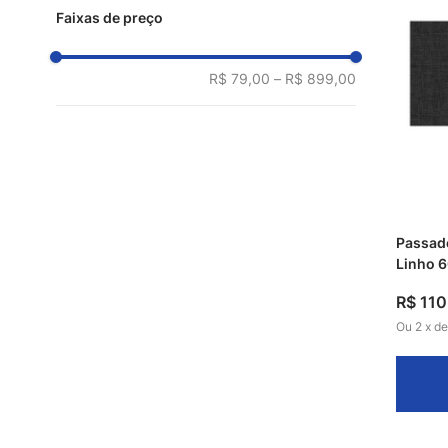
PAPASFLEAZUCER6
Faixas de preço
R$ 79,00
–
R$ 899,00
Passade
Linho 
R$
110
Ou
2
x
d