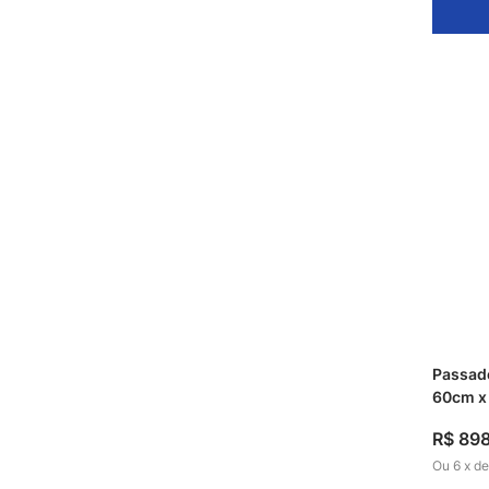
Passade
60cm x 
R$
89
Ou
6
x
d