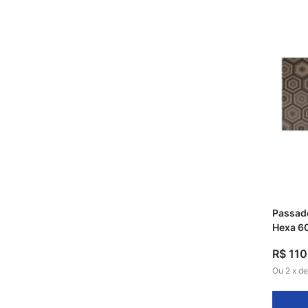
Passade
Hexa 6
R$
110
Ou
2
x
d