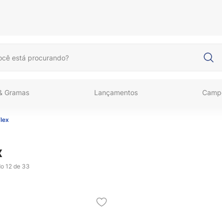
cê está procurando?
 & Gramas
Lançamentos
Camp
lex
x
do
12 de 33